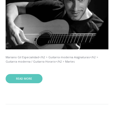
Mariano Gil Especialidad</h2 > Guitarra moderna Asignaturas</h2 >
Guitarra moderna / Guitarra Horario</h2 > Martes
READ MORE