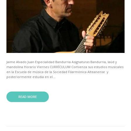
Jaime Alvado Juan Especialidad Bandurria Asignaturas Bandurria, laúd y
mandolina Horario Viernes CURRÍCULUM Comienza sus estudios musicales
en la Escuela de música de la Sociedad Filarmónica Alteanense y
posteriormente estudia en el...
READ MORE