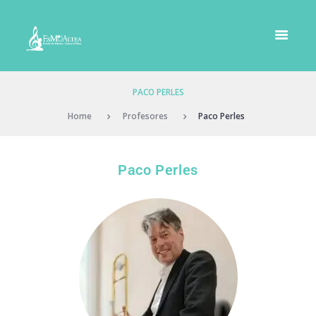
PACO PERLES
Home
Profesores
Paco Perles
Paco Perles