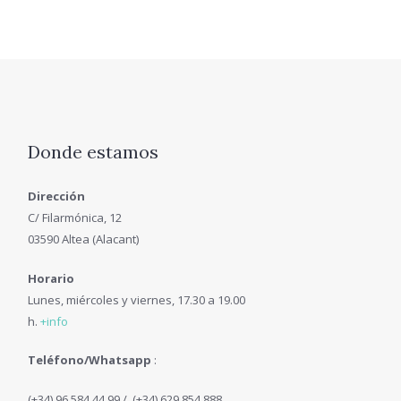
Donde estamos
Dirección
C/ Filarmónica, 12
03590 Altea (Alacant)
Horario
Lunes, miércoles y viernes, 17.30 a 19.00
h.
+info
Teléfono/Whatsapp
:
(+34) 96 584 44 99 / (+34) 629 854 888