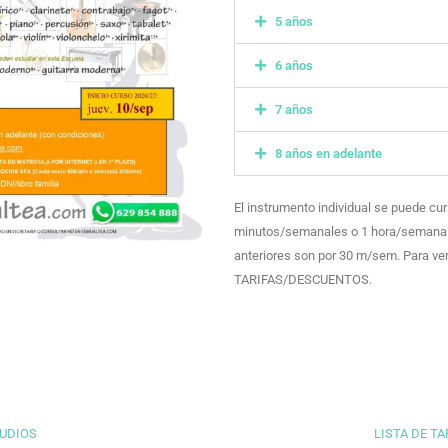
5 años
6 años
7 años
8 años en adelante
El instrumento individual se puede c
minutos/semanales o 1 hora/semanal. 
anteriores son por 30 m/sem. Para ver
TARIFAS/DESCUENTOS.
TUDIOS
LISTA DE T