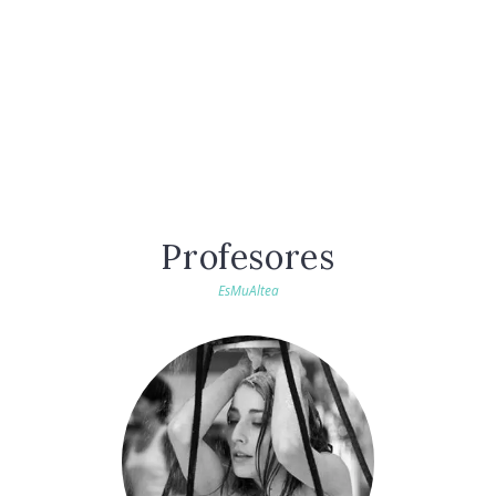
0
0
Programas educativos
Años de enseñanza
Profesores
EsMuAltea