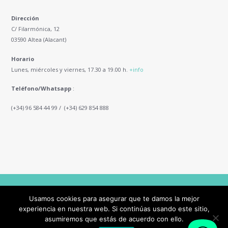
Dirección
C/ Filarmónica, 12
03590 Altea (Alacant)
Horario
Lunes, miércoles y viernes, 17.30 a 19.00 h.
+info
Teléfono/Whatsapp
:
(+34) 96 584 44 99 / (+34) 629 854 888
AncoraThemes © 2026 All Rights Reserved
Usamos cookies para asegurar que te damos la mejor
experiencia en nuestra web. Si continúas usando este sitio,
asumiremos que estás de acuerdo con ello.
This site is registered on
wpml.org
as a development site. Switch to a production