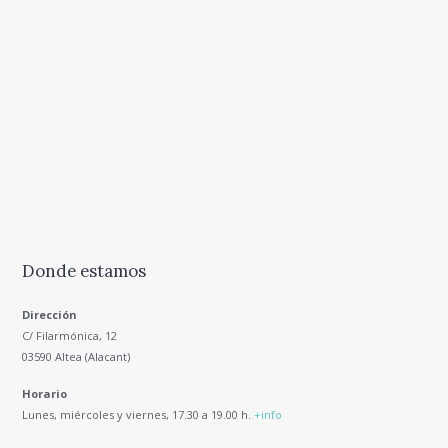
Donde estamos
Dirección
C/ Filarmónica, 12
03590 Altea (Alacant)
Horario
Lunes, miércoles y viernes, 17.30 a 19.00 h.
+info