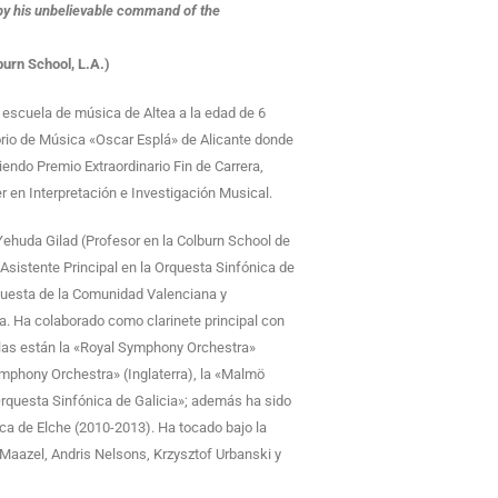
 by his unbelievable command of the
burn School, L.A.)
escuela de música de Altea a la edad de 6
orio de Música «Oscar Esplá» de Alicante donde
iendo Premio Extraordinario Fin de Carrera,
r en Interpretación e Investigación Musical.
ehuda Gilad (Profesor en la Colburn School de
(Asistente Principal en la Orquesta Sinfónica de
questa de la Comunidad Valenciana y
. Ha colaborado como clarinete principal con
llas están la «Royal Symphony Orchestra»
Symphony Orchestra» (Inglaterra), la «Malmö
rquesta Sinfónica de Galicia»; además ha sido
ica de Elche (2010-2013). Ha tocado bajo la
 Maazel, Andris Nelsons, Krzysztof Urbanski y