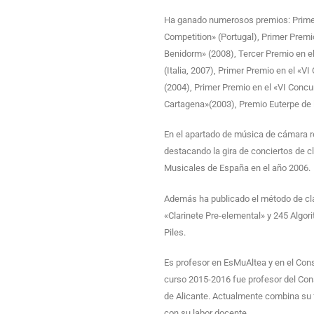
Ha ganado numerosos premios: Primer
Competition» (Portugal), Primer Premio
Benidorm» (2008), Tercer Premio en el 
(Italia, 2007), Primer Premio en el «V
(2004), Primer Premio en el «VI Concu
Cartagena»(2003), Premio Euterpe de 
En el apartado de música de cámara real
destacando la gira de conciertos de c
Musicales de España en el año 2006.
Además ha publicado el método de clari
«Clarinete Pre-elemental» y 245 Algori
Piles.
Es profesor en EsMuAltea y en el Conse
curso 2015-2016 fue profesor del Con
de Alicante. Actualmente combina su fa
con su labor docente.