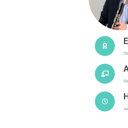
E
Cl
A
Cl
H
Ju