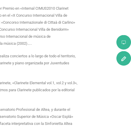
 Premio en «Internal CIMUS2010 Clarinet
 en el «X Concurso Internacional Villa de
«Concorso Internazionale di Cittaà di Carlino»
I Concurso Internacional Villa de Benidorm»
rso Internacional de música de
la música (2002)…..
iza conciertos a lo largo de todo el territorio,
larinete y piano organizada por Juventudes
nete, «Clarinete Elemental vol.1, vol.2 y vol.3»,
tmos para Clarinete publicados por la editorial
rvatorio Profesional de Altea, y durante el
servatorio Superior de Música «Oscar Esplá»
ceta interpretativa con la Sinfonietta Altea