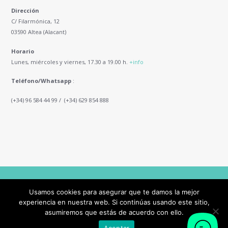
Dirección
C/ Filarmónica, 12
03590 Altea (Alacant)
Horario
Lunes, miércoles y viernes, 17.30 a 19.00 h.
+info
Teléfono/Whatsapp
:
(+34) 96 584 44 99 / (+34) 629 854 888
AncoraThemes © 2026 All Rights Reserved
Usamos cookies para asegurar que te damos la mejor
experiencia en nuestra web. Si continúas usando este sitio,
asumiremos que estás de acuerdo con ello.
This site is registered on
wpml.org
as a development site. Switch to a production
site key to
remove this banner
.
Aceptar