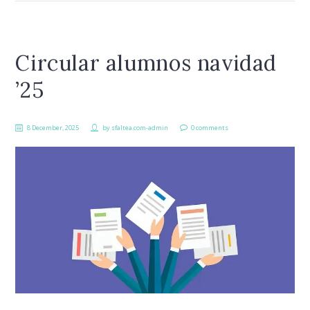
Circular alumnos navidad
’25
8 December, 2025
by
sfaltea.com-admin
0 comments