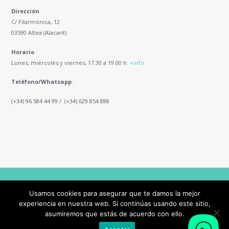
Dirección
C/ Filarmónica, 12
03590 Altea (Alacant)
Horario
Lunes, miércoles y viernes, 17.30 a 19.00 h.
+info
Teléfono/Whatsapp
:
(+34) 96 584 44 99 / (+34) 629 854 888
AncoraThemes © 2026 All Rights Reserved
Usamos cookies para asegurar que te damos la mejor
experiencia en nuestra web. Si continúas usando este sitio,
asumiremos que estás de acuerdo con ello.
This site is registered on
wpml.org
as a development site. Switch to a production
site key to
remove this banner
.