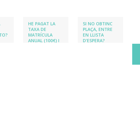
A
HE PAGAT LA
SI NO OBTINC
TAXA DE
PLAÇA, ENTRE
TO?
MATRÍCULA
EN LLISTA
ANUAL (100€) I
D’ESPERA?
NO EM VENEN
BÉ ELS HORARIS