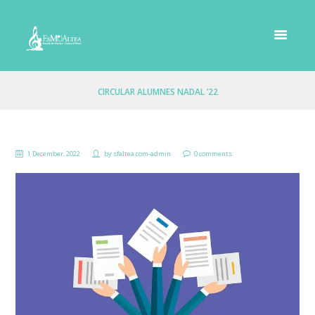
CIRCULAR ALUMNES NADAL ’22
1 December, 2022
by
sfaltea.com-admin
0 comments