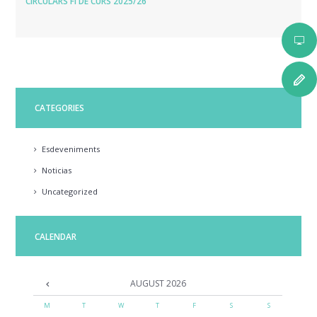
CIRCULARS FI DE CURS 2025/26
CATEGORIES
Esdeveniments
Noticias
Uncategorized
CALENDAR
AUGUST
2026
M
T
W
T
F
S
S