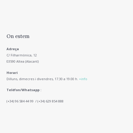
On estem
Adreça
C/ Filharmònica, 12
03590 Altea (Alacant)
Horari
Dilluns, dimecres i divendres, 17.30 a 19.00 h.
+info
Telèfon/Whatsapp :
(+34) 96 584 44 99 / (+34) 629 854 888