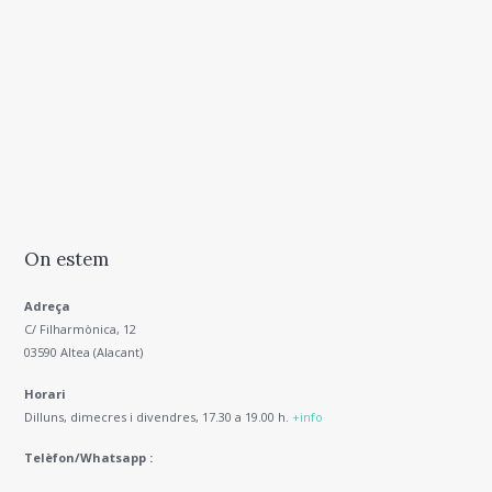
On estem
Adreça
C/ Filharmònica, 12
03590 Altea (Alacant)
Horari
Dilluns, dimecres i divendres, 17.30 a 19.00 h.
+info
Telèfon/Whatsapp :