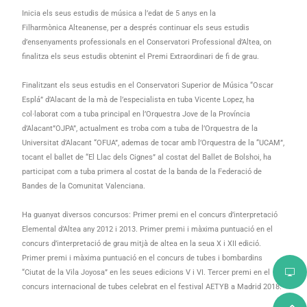
Inicia els seus estudis de música a l’edat de 5 anys en la
Filharmònica Alteanense, per a després continuar els seus estudis
d’ensenyaments professionals en el Conservatori Professional d’Altea, on
finalitza els seus estudis obtenint el Premi Extraordinari de fi de grau.
Finalitzant els seus estudis en el Conservatori Superior de Música “Oscar
Esplá” d’Alacant de la mà de l’especialista en tuba Vicente Lopez, ha
col·laborat com a tuba principal en l’Orquestra Jove de la Província
d’Alacant”OJPA”, actualment es troba com a tuba de l’Orquestra de la
Universitat d’Alacant “OFUA”, ademas de tocar amb l’Orquestra de la “UCAM”,
tocant el ballet de “El Llac dels Cignes” al costat del Ballet de Bolshoi, ha
participat com a tuba primera al costat de la banda de la Federació de
Bandes de la Comunitat Valenciana.
Ha guanyat diversos concursos: Primer premi en el concurs d’interpretació
Elemental d’Altea any 2012 i 2013. Primer premi i màxima puntuació en el
concurs d’interpretació de grau mitjà de altea en la seua X i XII edició.
Primer premi i màxima puntuació en el concurs de tubes i bombardins
“Ciutat de la Vila Joyosa” en les seues edicions V i VI. Tercer premi en el
concurs internacional de tubes celebrat en el festival AETYB a Madrid 2018.