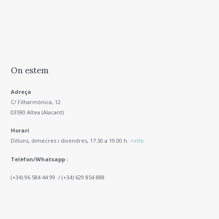
On estem
Adreça
C/ Filharmònica, 12
03590 Altea (Alacant)
Horari
Dilluns, dimecres i divendres, 17.30 a 19.00 h.
+info
Telèfon/Whatsapp :
(+34) 96 584 44 99 / (+34) 629 854 888