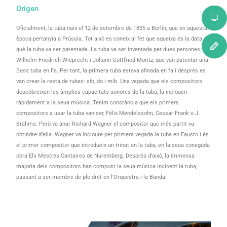
Origen
Oficialment, la tuba naix el 12 de setembre de 1835 a Berlín, que en aquesta
època pertanyia a Prússia. Tot això es coneix al fet que aqueixa és la data en
què la tuba va ser patentada. La tuba va ser inventada per dues persones:
Wilhelm Friedrich Wieprecht i Johann Gottfried Moritz, que van patentar una
Bass tuba en Fa. Per tant, la primera tuba estava afinada en fa i després es
van crear la resta de tubes: sib, do i mib. Una vegada que els compositors
descobreixen les àmplies capacitats sonores de la tuba, la inclouen
ràpidament a la seua música. Tenim constància que els primers
compositors a usar la tuba van ser, Félix Mendelssohn, Cessar Frank o J.
Brahms. Però va anar Richard Wagner el compositor que més partit va
obtindre d’ella. Wagner va incloure per primera vegada la tuba en Fausto i és
el primer compositor que introdueix un trinat en la tuba, en la seua coneguda
obra Els Mestres Cantaires de Nuremberg. Després d’això, la immensa
majoria dels compositors han compost la seua música incloent la tuba,
passant a ser membre de ple dret en l’Orquestra i la Banda.